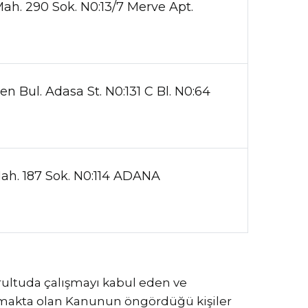
ah. 290 Sok. N0:13/7 Merve Apt.
n Bul. Adasa St. N0:131 C Bl. N0:64
ah. 187 Sok. N0:114 ADANA
rultuda çalışmayı kabul eden ve
pmakta olan Kanunun öngördüğü kişiler