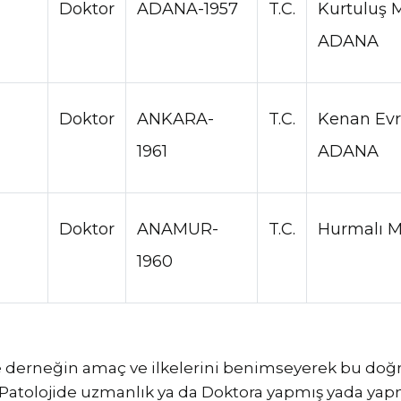
Doktor
ADANA-1957
T.C.
Kurtuluş M
ADANA
Doktor
ANKARA-
T.C.
Kenan Evre
1961
ADANA
Doktor
ANAMUR-
T.C.
Hurmalı M
1960
ve derneğin amaç ve ilkelerini benimseyerek bu doğ
 Patolojide uzmanlık ya da Doktora yapmış yada ya