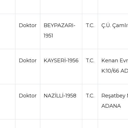
Doktor
BEYPAZARI-
T.C.
Ç.Ü. Çaml
1951
Doktor
KAYSERİ-1956
T.C.
Kenan Evre
K:10/66 
Doktor
NAZİLLİ-1958
T.C.
Reşatbey M
ADANA