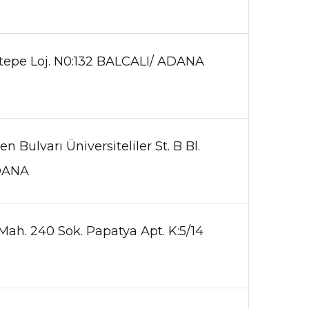
ıtepe Loj. N0:132 BALCALI/ ADANA
n Bulvarı Üniversiteliler St. B Bl.
ADANA
ah. 240 Sok. Papatya Apt. K:5/14