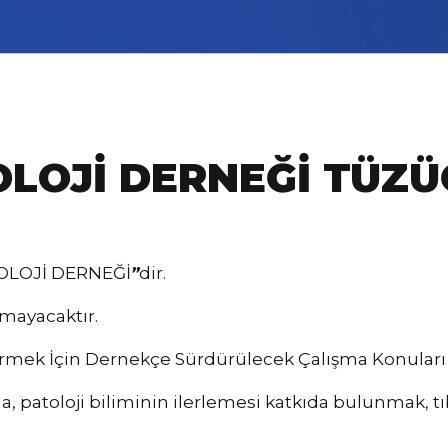
LOJİ DERNEĞİ TÜZ
OLOJİ DERNEĞİ
”
dir.
mayacaktır.
ek İçin Dernekçe Sürdürülecek Çalışma Konuları ve 
atoloji biliminin ilerlemesi katkıda bulunmak, tıbbın