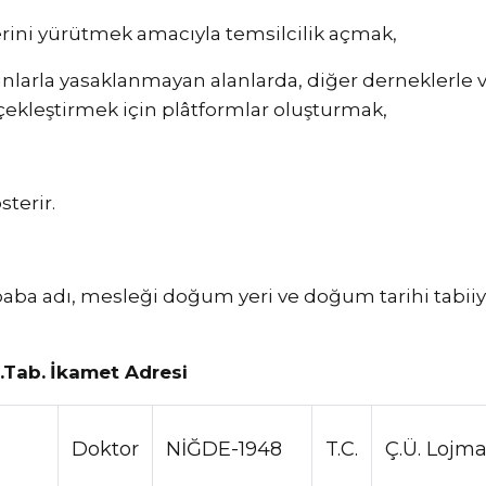
erini yürütmek amacıyla temsilcilik açmak,
nlarla yasaklanmayan alanlarda, diğer derneklerle vey
çekleştirmek için plâtformlar oluşturmak,
sterir.
aba adı, mesleği doğum yeri ve doğum tarihi tabiiy
.
Tab.
İkamet Adresi
Doktor
NİĞDE-1948
T.C.
Ç.Ü. Lojm