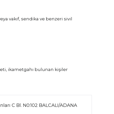
a vakıf, sendika ve benzeri sivil
eti, ikametgahı bulunan kişiler
anları C Bl. N0:102 BALCALI/ADANA